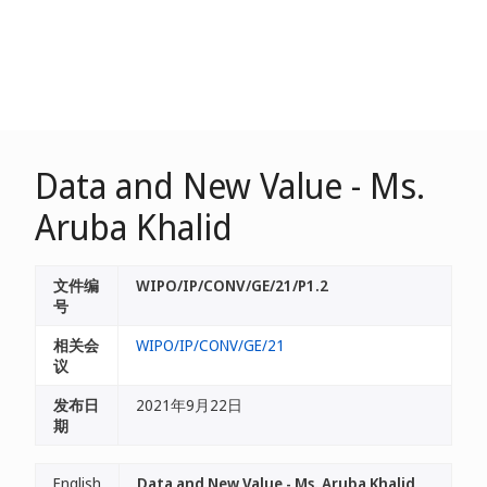
Data and New Value - Ms.
Aruba Khalid
文件编
WIPO/IP/CONV/GE/21/P1.2
号
相关会
WIPO/IP/CONV/GE/21
议
发布日
2021年9月22日
期
English
Data and New Value - Ms. Aruba Khalid