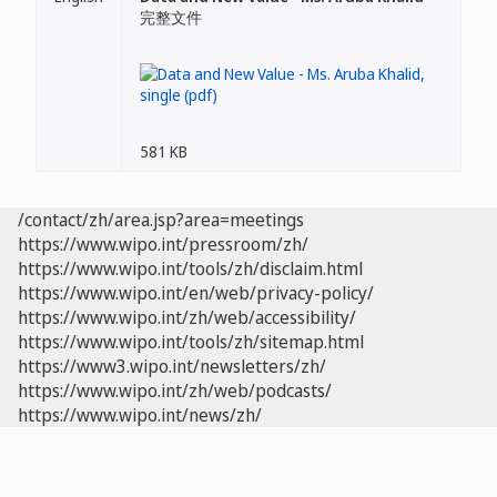
完整文件
581 KB
/contact/zh/area.jsp?area=meetings
https://www.wipo.int/pressroom/zh/
https://www.wipo.int/tools/zh/disclaim.html
https://www.wipo.int/en/web/privacy-policy/
https://www.wipo.int/zh/web/accessibility/
https://www.wipo.int/tools/zh/sitemap.html
https://www3.wipo.int/newsletters/zh/
https://www.wipo.int/zh/web/podcasts/
https://www.wipo.int/news/zh/