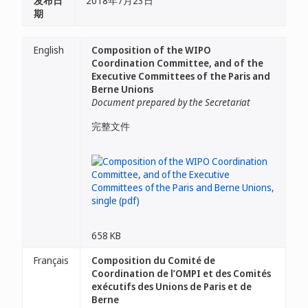
发布日
2018年7月23日
期
English
Composition of the WIPO
Coordination Committee, and of the
Executive Committees of the Paris and
Berne Unions
Document prepared by the Secretariat
完整文件
658 KB
Français
Composition du Comité de
Coordination de l’OMPI et des Comités
exécutifs des Unions de Paris et de
Berne