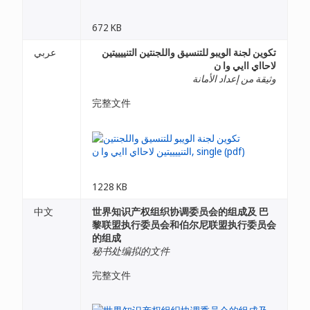
672 KB
تكوين لجنة الويبو للتنسيق واللجنتين التنييييتين
عربي
لاحااي اايي وا ن
وثيقة من إعداد الأمانة
完整文件
1228 KB
中文
世界知识产权组织协调委员会的组成及 巴
黎联盟执行委员会和伯尔尼联盟执行委员会
的组成
秘书处编拟的文件
完整文件