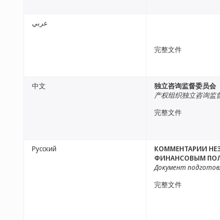
عربي
完整文件
中文
独立咨询监督委员会
产权组织独立咨询监
完整文件
Русский
КОММЕНТАРИИ НЕЗ
ФИНАНСОВЫМ ПОЛ
Документ подготов
完整文件