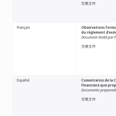
完整文件
Français
Observations formul
du règlement d’exéc
Document établi par l’
完整文件
Español
Comentarios de la C
Financiera que prop
Documento preparado p
完整文件