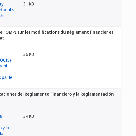
31 KB
 l’OMPI sur les modifications du Règlement financier et
iat
36 KB
caciones del Reglamento Financiero y la Reglamentación
34 KB