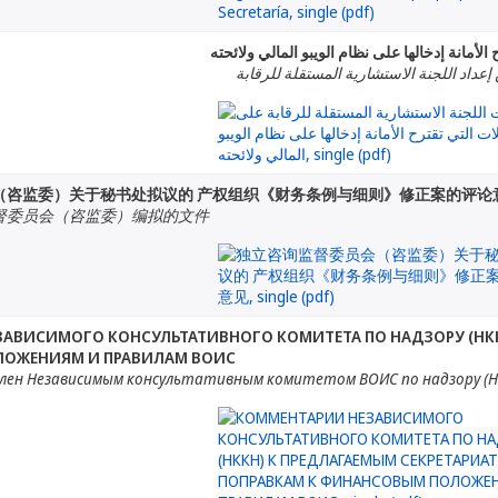
لأمانة إدخالها على نظام الويبو المالي ولائحته
إعداد اللجنة الاستشارية المستقلة للرقابة
（咨监委）关于秘书处拟议的 产权组织《财务条例与细则》修正案的评论
督委员会（咨监委）编拟的文件
АВИСИМОГО КОНСУЛЬТАТИВНОГО КОМИТЕТА ПО НАДЗОРУ (НКК
ОЖЕНИЯМ И ПРАВИЛАМ ВОИС
лен Независимым консультативным комитетом ВОИС по надзору (Н