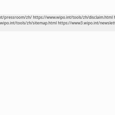
int/pressroom/zh/
https://www.wipo.int/tools/zh/disclaim.html
wipo.int/tools/zh/sitemap.html
https://www3.wipo.int/newslet