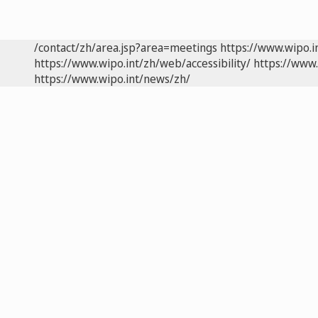
/contact/zh/area.jsp?area=meetings
https://www.wipo.
https://www.wipo.int/zh/web/accessibility/
https://www.
https://www.wipo.int/news/zh/