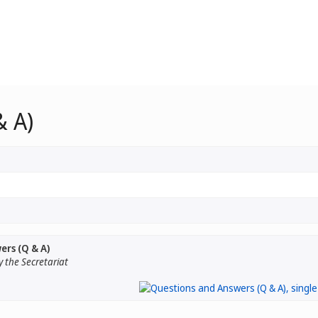
& A)
rs (Q & A)
 the Secretariat