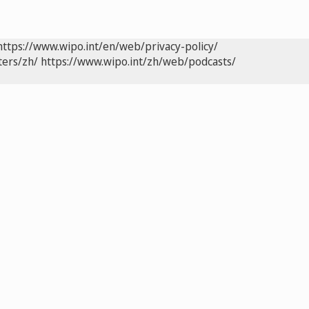
https://www.wipo.int/en/web/privacy-policy/
ters/zh/
https://www.wipo.int/zh/web/podcasts/