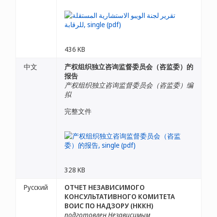
436 KB
中文
产权组织独立咨询监督委员会（咨监委）的
报告
产权组织独立咨询监督委员会（咨监委）编
拟
完整文件
328 KB
Русский
ОТЧЕТ НЕЗАВИСИМОГО
КОНСУЛЬТАТИВНОГО КОМИТЕТА
ВОИС ПО НАДЗОРУ (НККН)
подготовлен Независимым