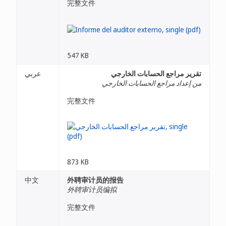
完整文件
547 KB
تقرير مراجع الحسابات الخارجي
عربي
من إعداد مراجع الحسابات الخارجي
完整文件
873 KB
中文
外聘审计员的报告
外聘审计员编拟
完整文件