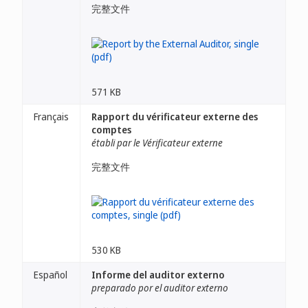
完整文件
571 KB
Français
Rapport du vérificateur externe des
comptes
établi par le Vérificateur externe
完整文件
530 KB
Español
Informe del auditor externo
preparado por el auditor externo