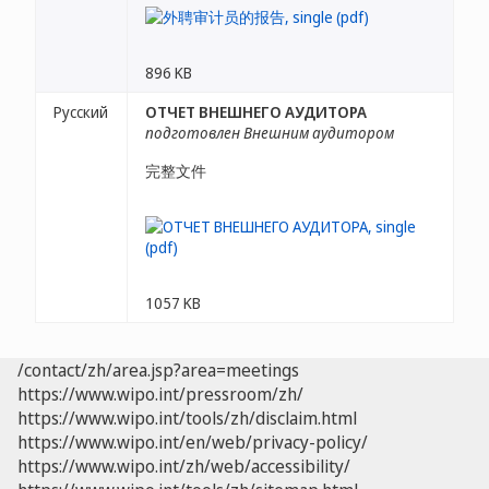
896 KB
Русский
ОТЧЕТ ВНЕШНЕГО АУДИТОРА
подготовлен Внешним аудитором
完整文件
1057 KB
/contact/zh/area.jsp?area=meetings
https://www.wipo.int/pressroom/zh/
https://www.wipo.int/tools/zh/disclaim.html
https://www.wipo.int/en/web/privacy-policy/
https://www.wipo.int/zh/web/accessibility/