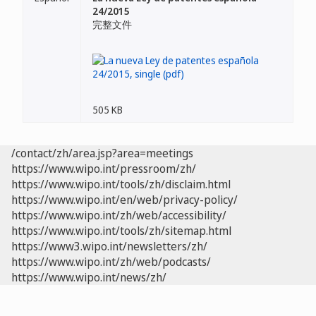
24/2015
完整文件
505 KB
/contact/zh/area.jsp?area=meetings
https://www.wipo.int/pressroom/zh/
https://www.wipo.int/tools/zh/disclaim.html
https://www.wipo.int/en/web/privacy-policy/
https://www.wipo.int/zh/web/accessibility/
https://www.wipo.int/tools/zh/sitemap.html
https://www3.wipo.int/newsletters/zh/
https://www.wipo.int/zh/web/podcasts/
https://www.wipo.int/news/zh/