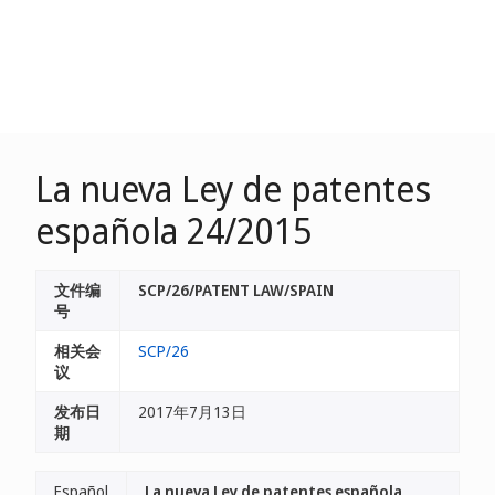
La nueva Ley de patentes
española 24/2015
文件编
SCP/26/PATENT LAW/SPAIN
号
相关会
SCP/26
议
发布日
2017年7月13日
期
Español
La nueva Ley de patentes española