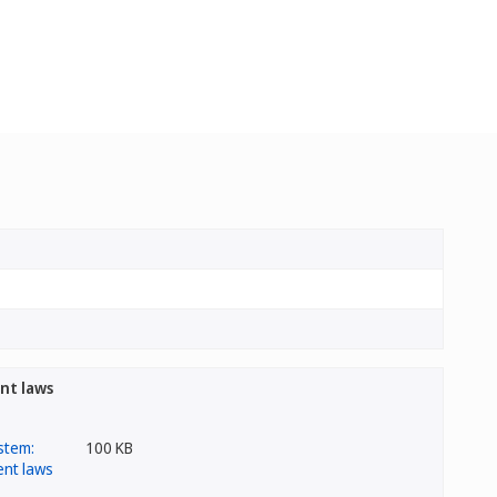
nt laws
100 KB