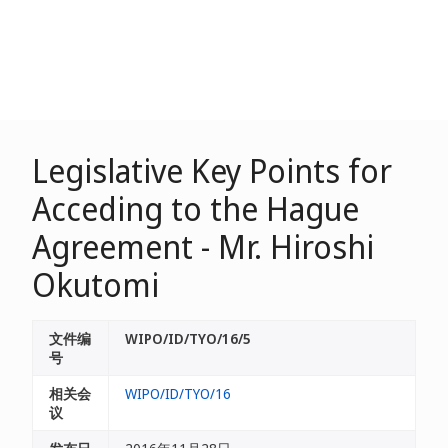
Legislative Key Points for
Acceding to the Hague
Agreement - Mr. Hiroshi
Okutomi
文件编
WIPO/ID/TYO/16/5
号
相关会
WIPO/ID/TYO/16
议