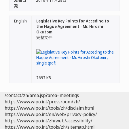
发布日
2016年11月28日
期
English
Legislative Key Points for Acceding to
the Hague Agreement - Mr. Hiroshi
Okutomi
完整文件
7697 KB
/contact/zh/area.jsp?area=meetings
https://www.wipo.int/pressroom/zh/
https://www.wipo.int/tools/zh/disclaim.html
https://www.wipo.int/en/web/privacy-policy/
https://www.wipo.int/zh/web/accessibility/
https://www.wipo.int/tools/zh/sitemap.html