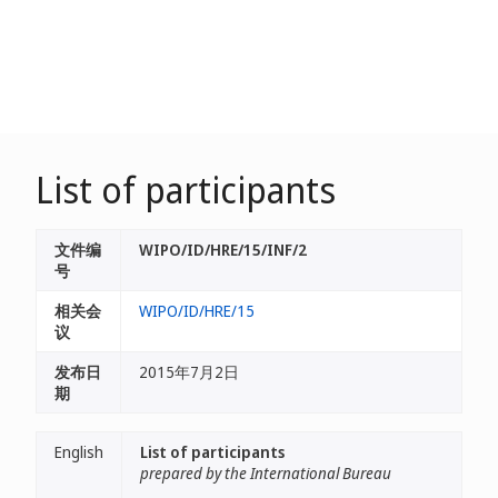
List of participants
文件编
WIPO/ID/HRE/15/INF/2
号
相关会
WIPO/ID/HRE/15
议
发布日
2015年7月2日
期
English
List of participants
prepared by the International Bureau