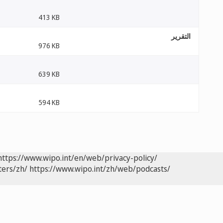
413 KB
التقرير
976 KB
639 KB
594 KB
https://www.wipo.int/en/web/privacy-policy/
ters/zh/
https://www.wipo.int/zh/web/podcasts/