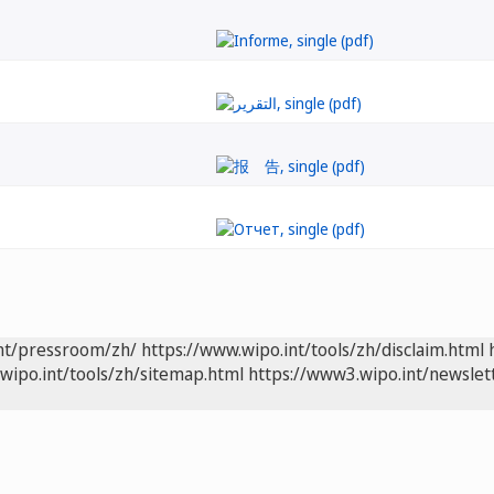
int/pressroom/zh/
https://www.wipo.int/tools/zh/disclaim.html
wipo.int/tools/zh/sitemap.html
https://www3.wipo.int/newslet