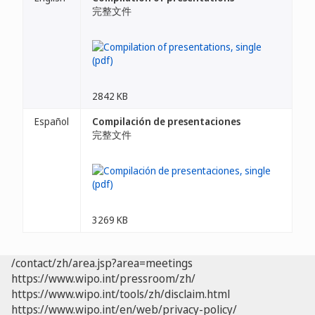
完整文件
2842 KB
Español
Compilación de presentaciones
完整文件
3269 KB
/contact/zh/area.jsp?area=meetings
https://www.wipo.int/pressroom/zh/
https://www.wipo.int/tools/zh/disclaim.html
https://www.wipo.int/en/web/privacy-policy/