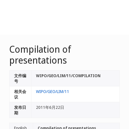
Compilation of
presentations
文件编
WIPO/GEO/LIM/11/COMPILATION
号
相关会
WIPO/GEO/LIM/11
议
发布日
2011年6月22日
期
English
Compilation of presentations