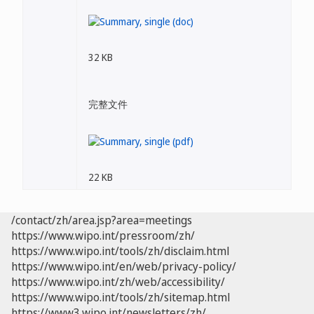
32 KB
完整文件
22 KB
/contact/zh/area.jsp?area=meetings
https://www.wipo.int/pressroom/zh/
https://www.wipo.int/tools/zh/disclaim.html
https://www.wipo.int/en/web/privacy-policy/
https://www.wipo.int/zh/web/accessibility/
https://www.wipo.int/tools/zh/sitemap.html
https://www3.wipo.int/newsletters/zh/