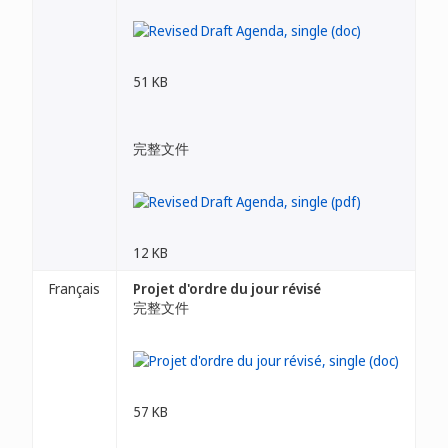
51 KB
完整文件
12 KB
Français
Projet d'ordre du jour révisé
完整文件
57 KB