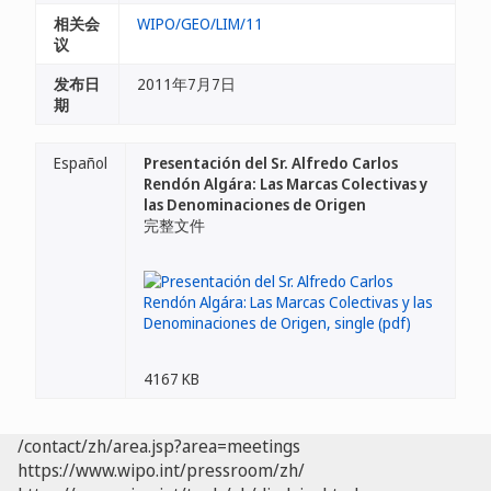
相关会
WIPO/GEO/LIM/11
议
发布日
2011年7月7日
期
Español
Presentación del Sr. Alfredo Carlos
Rendón Algára: Las Marcas Colectivas y
las Denominaciones de Origen
完整文件
4167 KB
/contact/zh/area.jsp?area=meetings
https://www.wipo.int/pressroom/zh/