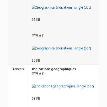
69 KB
完整文件
36 KB
Français
Indications géographiques
完整文件
69 KB