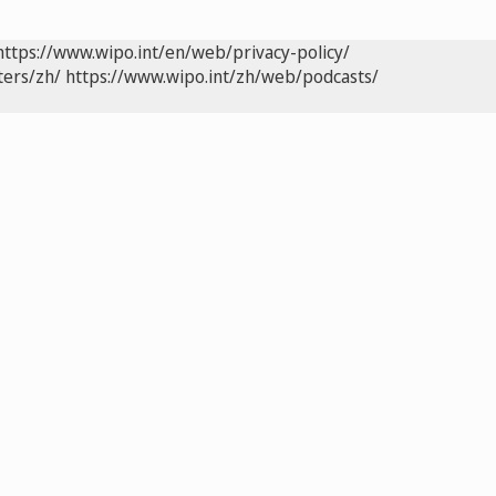
https://www.wipo.int/en/web/privacy-policy/
ters/zh/
https://www.wipo.int/zh/web/podcasts/