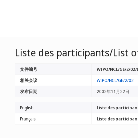
Liste des participants/List o
文件编号
WIPO/NCL/GE/2/02/
相关会议
WIPO/NCL/GE/2/02
发布日期
2002年11月22日
English
Liste des participan
Français
Liste des participan