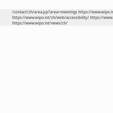
/contact/zh/area.jsp?area=meetings
https://www.wipo.
https://www.wipo.int/zh/web/accessibility/
https://www.
https://www.wipo.int/news/zh/