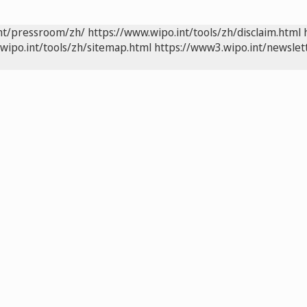
int/pressroom/zh/
https://www.wipo.int/tools/zh/disclaim.html
wipo.int/tools/zh/sitemap.html
https://www3.wipo.int/newslet