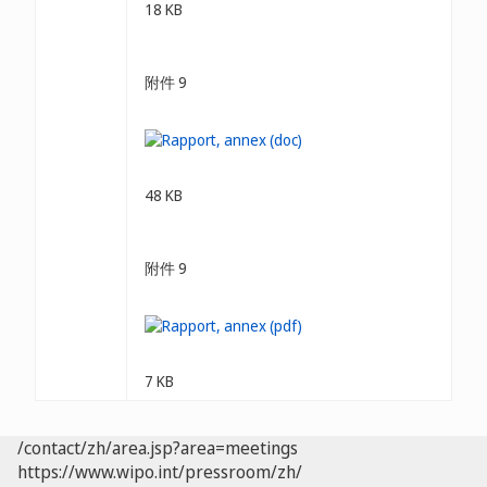
18 KB
附件 9
48 KB
附件 9
7 KB
/contact/zh/area.jsp?area=meetings
https://www.wipo.int/pressroom/zh/