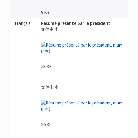
9 KB
Français
Résumé présenté par le président
文件主体
53 KB
文件主体
26 KB