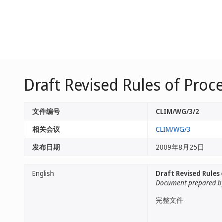
Draft Revised Rules of Proc
文件编号
CLIM/WG/3/2
相关会议
CLIM/WG/3
发布日期
2009年8月25日
English
Draft Revised Rules
Document prepared by
完整文件