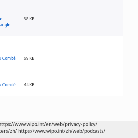
38 KB
69 KB
44 KB
https://www.wipo.int/en/web/privacy-policy/
ters/zh/
https://www.wipo.int/zh/web/podcasts/