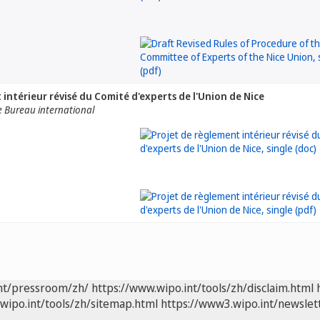
 intérieur révisé du Comité d'experts de l'Union de Nice
e Bureau international
int/pressroom/zh/
https://www.wipo.int/tools/zh/disclaim.html
wipo.int/tools/zh/sitemap.html
https://www3.wipo.int/newslet