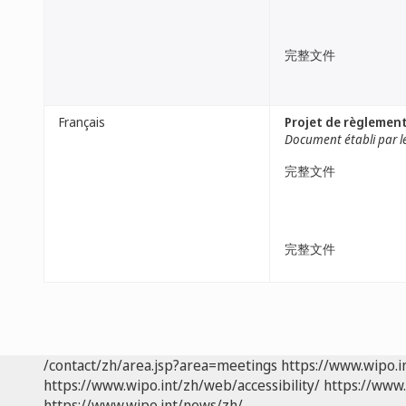
完整文件
Français
Projet de règlement
Document établi par l
完整文件
完整文件
/contact/zh/area.jsp?area=meetings
https://www.wipo.
https://www.wipo.int/zh/web/accessibility/
https://www.
https://www.wipo.int/news/zh/