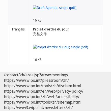
16 KB
Français
Projet d'ordre du jour
完整文件
16 KB
/contact/zh/area.jsp?area=meetings
https://www.wipo.int/pressroom/zh/
https://www.wipo.int/tools/zh/disclaim.html
https://www.wipo.int/en/web/privacy-policy/
https://www.wipo.int/zh/web/accessibility/
https://www.wipo.int/tools/zh/sitemap.html
https://www3.wipo.int/newsletters/zh/