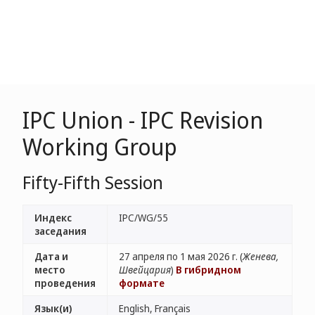
IPC Union - IPC Revision
Working Group
Fifty-Fifth Session
Индекс
IPC/WG/55
заседания
Дата и
27 апреля по 1 мая 2026 г. (
Женева,
место
Швейцария
)
В гибридном
проведения
формате
Язык(и)
English, Français