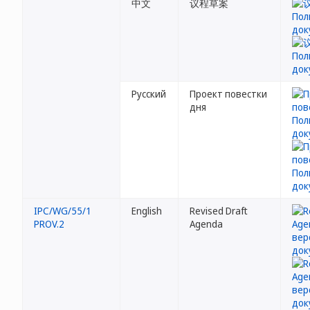
中文
议程草案
Русский
Проект повестки
дня
IPC/WG/55/1
English
Revised Draft
PROV.2
Agenda