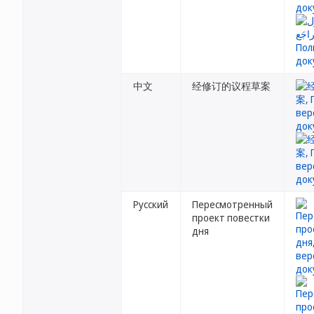
中文
经修订的议程草案
Русский
Пересмотренный
проект повестки
дня