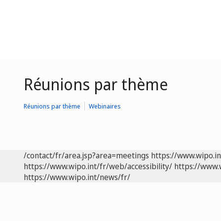
Réunions par thème
Réunions par thème
Webinaires
/contact/fr/area.jsp?area=meetings
https://www.wipo.i
https://www.wipo.int/fr/web/accessibility/
https://www.
https://www.wipo.int/news/fr/