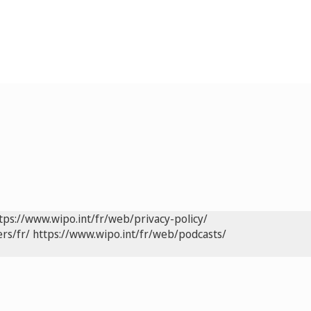
tps://www.wipo.int/fr/web/privacy-policy/
rs/fr/
https://www.wipo.int/fr/web/podcasts/