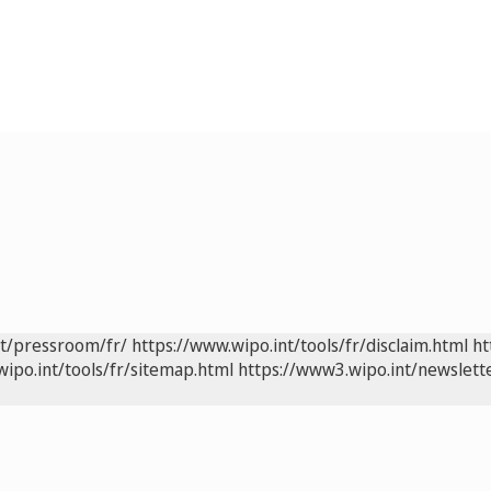
nt/pressroom/fr/
https://www.wipo.int/tools/fr/disclaim.html
ht
wipo.int/tools/fr/sitemap.html
https://www3.wipo.int/newslette