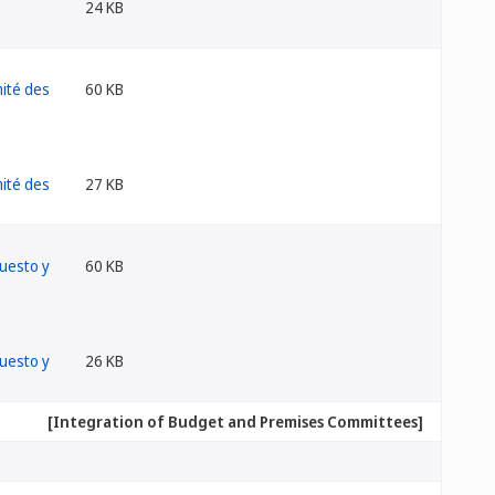
24 KB
60 KB
27 KB
60 KB
26 KB
[Integration of Budget and Premises Committees]