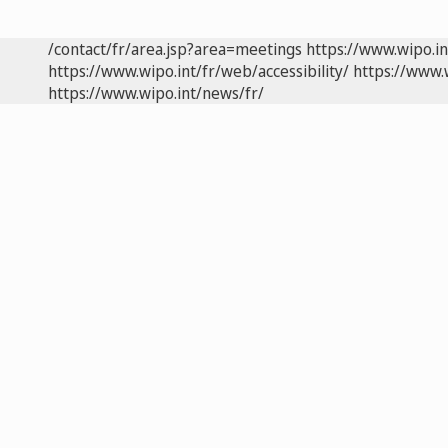
/contact/fr/area.jsp?area=meetings
https://www.wipo.i
https://www.wipo.int/fr/web/accessibility/
https://www.
https://www.wipo.int/news/fr/