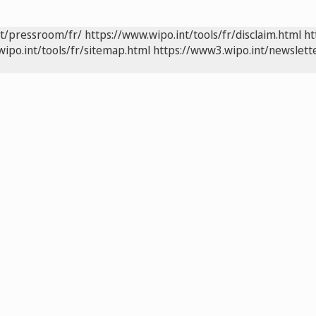
nt/pressroom/fr/
https://www.wipo.int/tools/fr/disclaim.html
ht
wipo.int/tools/fr/sitemap.html
https://www3.wipo.int/newslette