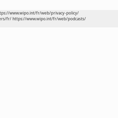
tps://www.wipo.int/fr/web/privacy-policy/
rs/fr/
https://www.wipo.int/fr/web/podcasts/