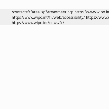
/contact/fr/area.jsp?area=meetings
https://www.wipo.i
https://www.wipo.int/fr/web/accessibility/
https://www.
https://www.wipo.int/news/fr/