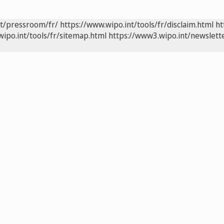
nt/pressroom/fr/
https://www.wipo.int/tools/fr/disclaim.html
ht
wipo.int/tools/fr/sitemap.html
https://www3.wipo.int/newslette