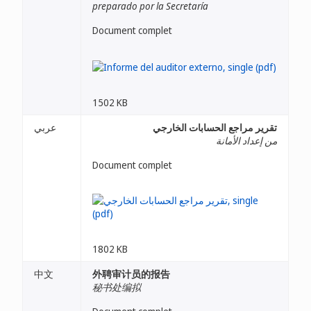
preparado por la Secretaría
Document complet
1502 KB
تقرير مراجع الحسابات الخارجي
عربي
من إعداد الأمانة
Document complet
1802 KB
中文
外聘审计员的报告
秘书处编拟