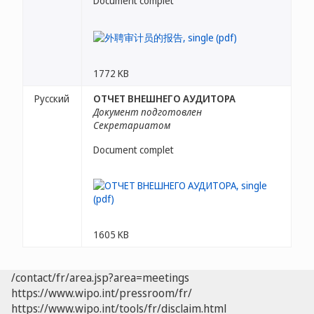
Document complet
1772 KB
Русский
ОТЧЕТ ВНЕШНЕГО АУДИТОРА
Документ подготовлен
Секретариатом
Document complet
1605 KB
/contact/fr/area.jsp?area=meetings
https://www.wipo.int/pressroom/fr/
https://www.wipo.int/tools/fr/disclaim.html