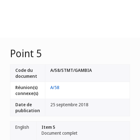
Point 5
Code du
A/58/STMT/GAMBIA
document
Réunion(s)
A/58
connexe(s)
Date de
25 septembre 2018
publication
English
Item 5
Document complet