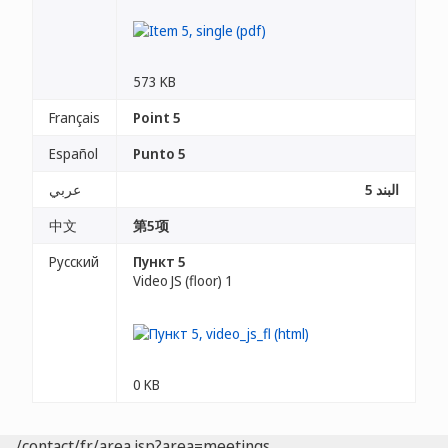
573 KB
Français
Point 5
Español
Punto 5
البند 5
عربي
中文
第5项
Русский
Пункт 5
Video JS (floor) 1
0 KB
/contact/fr/area.jsp?area=meetings