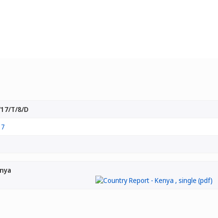
17/T/8/D
17
enya