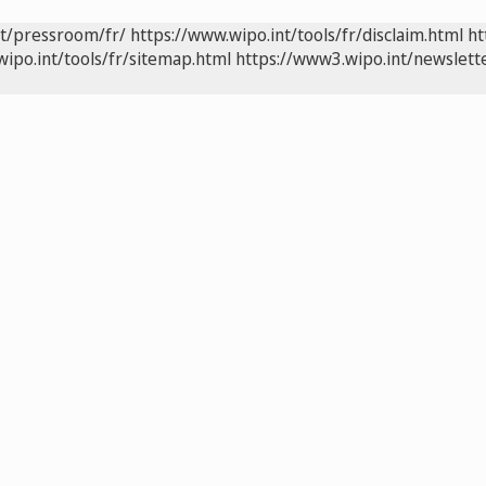
nt/pressroom/fr/
https://www.wipo.int/tools/fr/disclaim.html
ht
wipo.int/tools/fr/sitemap.html
https://www3.wipo.int/newslette