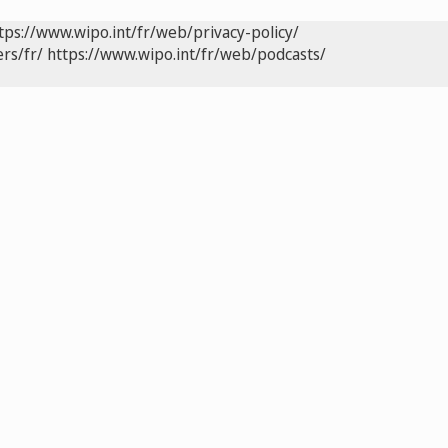
tps://www.wipo.int/fr/web/privacy-policy/
rs/fr/
https://www.wipo.int/fr/web/podcasts/