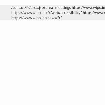
/contact/fr/area.jsp?area=meetings
https://www.wipo.i
https://www.wipo.int/fr/web/accessibility/
https://www.
https://www.wipo.int/news/fr/