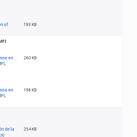
193 KB
OMPI
260 KB
196 KB
254 KB