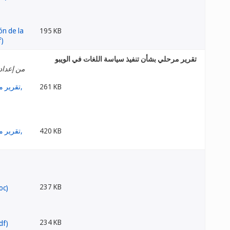
195 KB
تقرير مرحلي بشأن تنفيذ سياسة اللغات في الويبو
من إعداد 
261 KB
420 KB
237 KB
234 KB