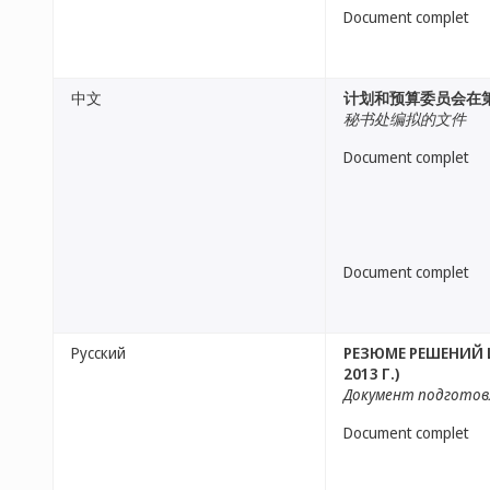
Document complet
中文
计划和预算委员会在第
秘书处编拟的文件
Document complet
Document complet
Русский
РЕЗЮМЕ РЕШЕНИЙ 
2013 Г.)
Документ подготов
Document complet