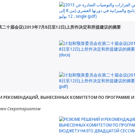
二十届会议(2013年7月8日至12日)上所作决定和所提建议的摘要
И РЕКОМЕНДАЦИЙ, ВЫНЕСЕННЫХ КОМИТЕТОМ ПО ПРОГРАММЕ И Б
лен Секретариатом