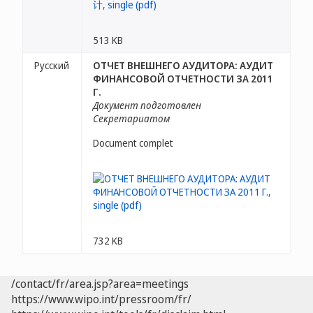
513 KB
Русский
ОТЧЕТ ВНЕШНЕГО АУДИТОРА: АУДИТ
ФИНАНСОВОЙ ОТЧЕТНОСТИ ЗА 2011
Г.
Документ подготовлен
Секретариатом
Document complet
732 KB
/contact/fr/area.jsp?area=meetings
https://www.wipo.int/pressroom/fr/