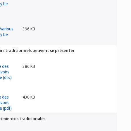
396 KB
oirs traditionnels peuvent se présenter
386 KB
438 KB
cimientos tradicionales