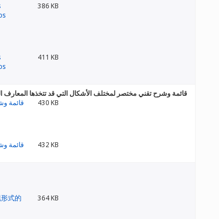
386 KB
411 KB
قائمة وشرح تقني مختصر لمختلف الأشكال التي قد تتخذها المعارف الت
430 KB
432 KB
364 KB