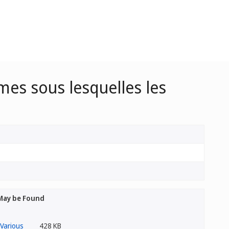
mes sous lesquelles les
 May be Found
428 KB