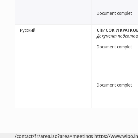
Document complet
Русский
СПИСОК И КРАТКО
Документ подготов
Document complet
Document complet
/contact/fr/area.jsp?area=meetings
https://www.wipo.i