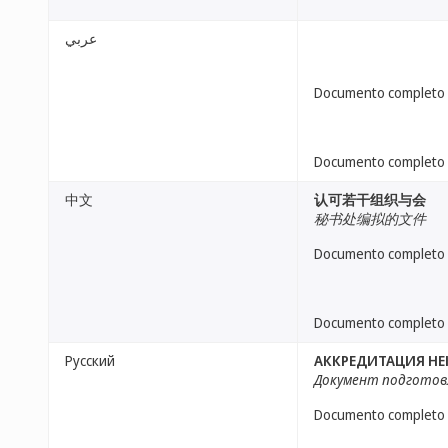
عربي
Documento completo
Documento completo
中文
认可若干组织与会
秘书处编拟的文件
Documento completo
Documento completo
Русский
АККРЕДИТАЦИЯ Н
Документ подготов
Documento completo