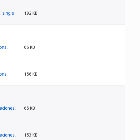
192 KB
66 KB
156 KB
65 KB
153 KB