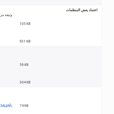
اعتماد بعض المنظمات
وثيقة من 
105 KB
931 KB
59 KB
304 KB
74 KB