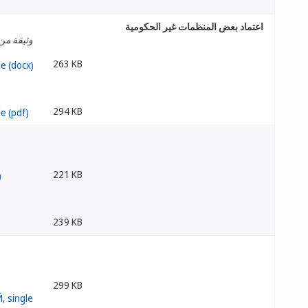
اعتماد بعض المنظمات غير الحكومية
وثيقة من 
263 KB
294 KB
221 KB
239 KB
299 KB