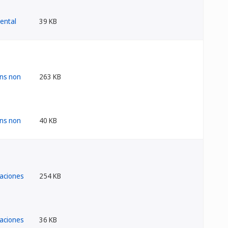
39 KB
263 KB
40 KB
254 KB
36 KB