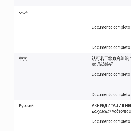
عربي
Documento completo
Documento completo
中文
认可若干非政府组织
秘书处编拟
Documento completo
Documento completo
Русский
АККРЕДИТАЦИЯ Н
Документ подготов
Documento completo