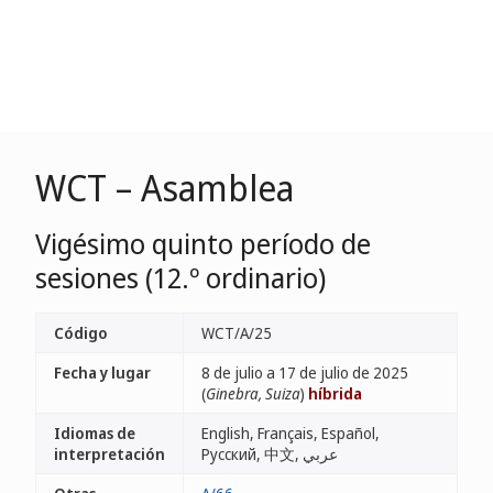
WCT – Asamblea
Vigésimo quinto período de
sesiones (12.º ordinario)
Código
WCT/A/25
Fecha y lugar
8 de julio a 17 de julio de 2025
(
Ginebra, Suiza
)
híbrida
Idiomas de
English, Français, Español,
interpretación
Русский, 中文, عربي