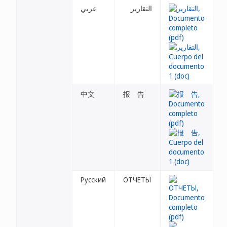
التقارير
عربي
中文
报 告
Русский
ОТЧЕТЫ