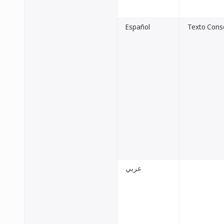
Español
Texto Conso
عربي