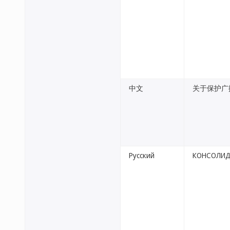
中文
关于保护广
Русский
КОНСОЛИД