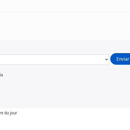
da
re du jour