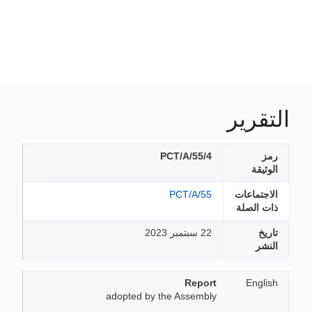
التقرير
رمز
PCT/A/55/4
الوثيقة
الاجتماعات
PCT/A/55
ذات الصلة
تاريخ
22 سبتمبر 2023
النشر
Report
English
adopted by the Assembly