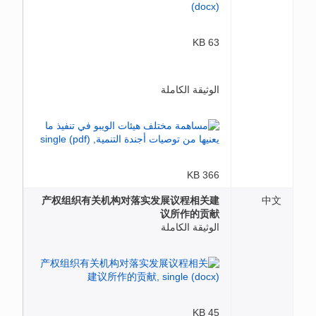
63 KB
الوثيقة الكاملة
366 KB
产权组织有关机构对落实发展议程相关建
中文
议所作的贡献
الوثيقة الكاملة
45 KB