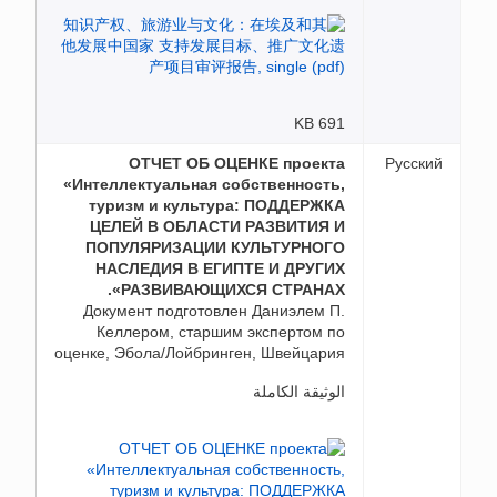
691 KB
ОТЧЕТ ОБ ОЦЕНКЕ проекта
Русский
«Интеллектуальная собственность,
туризм и культура: ПОДДЕРЖКА
ЦЕЛЕЙ В ОБЛАСТИ РАЗВИТИЯ И
ПОПУЛЯРИЗАЦИИ КУЛЬТУРНОГО
НАСЛЕДИЯ В ЕГИПТЕ И ДРУГИХ
РАЗВИВАЮЩИХСЯ СТРАНАХ».
Документ подготовлен Даниэлем П.
Келлером, старшим экспертом по
оценке, Эбола/Лойбринген, Швейцария
الوثيقة الكاملة