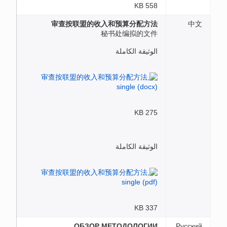
558 KB
审查按联盟的收入和预算分配方法
中文
秘书处编拟的文件
الوثيقة الكاملة
275 KB
الوثيقة الكاملة
337 KB
ОБЗОР МЕТОДОЛОГИИ
Русский