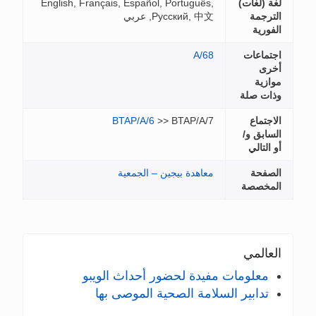
لغة (لغات)
English, Français, Español, Português,
الترجمة
Русский, 中文, عربي
الفورية
اجتماعات
A/68
أخرى
موازية
وذات صلة
الاجتماع
>> BTAP/A/7
BTAP/A/6
السابق و/
أو التالي
الصفحة
معاهدة بيجين – الجمعية
المخصصة
العالمي
معلومات مفيدة لحضور أحداث الويبو
تدابير السلامة الصحية الموصى بها