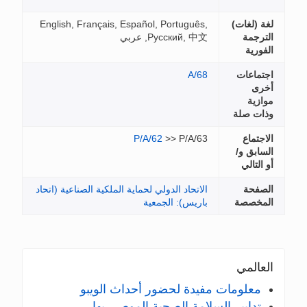
لغة (لغات)
English, Français, Español, Português,
الترجمة
Русский, 中文, عربي
الفورية
اجتماعات
A/68
أخرى
موازية
وذات صلة
الاجتماع
>> P/A/63
P/A/62
السابق و/
أو التالي
الصفحة
الاتحاد الدولي لحماية الملكية الصناعية (اتحاد
المخصصة
باريس): الجمعية
العالمي
معلومات مفيدة لحضور أحداث الويبو
تدابير السلامة الصحية الموصى بها