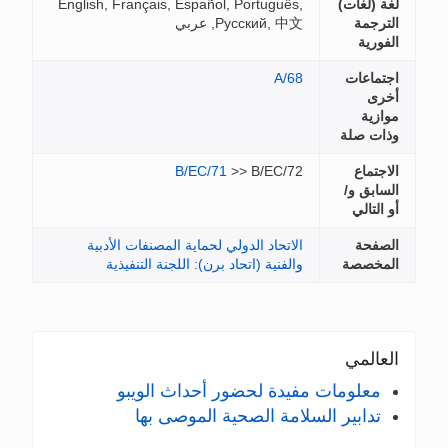
لغة (لغات)
English, Français, Español, Português,
الترجمة
Русский, 中文, عربي
الفورية
اجتماعات
A/68
أخرى
موازية
وذات صلة
الاجتماع
>> B/EC/72
B/EC/71
السابق و/
أو التالي
الصفحة
الاتحاد الدولي لحماية المصنفات الأدبية
المخصصة
والفنية (اتحاد برن): اللجنة التنفيذية
العالمي
معلومات مفيدة لحضور أحداث الويبو
تدابير السلامة الصحية الموصى بها