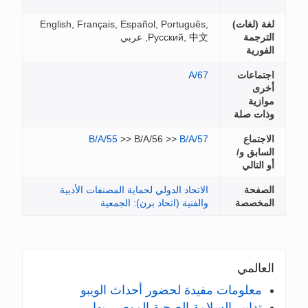
لغة (لغات)
English, Français, Español, Português,
الترجمة
Русский, 中文, عربي
الفورية
اجتماعات
A/67
أخرى
موازية
وذات صلة
الاجتماع
B/A/57
>> B/A/56 >>
B/A/55
السابق و/
أو التالي
الصفحة
الاتحاد الدولي لحماية المصنفات الأدبية
المخصصة
والفنية (اتحاد برن): الجمعية
العالمي
معلومات مفيدة لحضور أحداث الويبو
تدابير السلامة الصحية الموصى بها