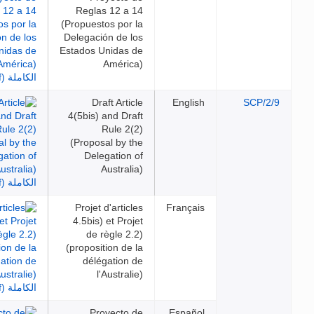
Reglas 12 a 14
(Propuestos por la
Delegación de los
Estados Unidas de
América)
Draft Article
English
SC
4(5bis) and Draft
Rule 2(2)
(Proposal by the
Delegation of
Australia)
Projet d'articles
Français
4.5bis) et Projet
de règle 2.2)
(proposition de la
délégation de
l'Australie)
Proyecto de
Español