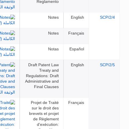
Reglamento
Notes
English
SC
Notes
Français
Notas
Español
Draft Patent Law
English
SC
Treaty and
Regulations: Draft
Administrative and
Final Clauses
Projet de Traité
Français
sur le droit des
brevets et projet
de Règlement
d'exécution: