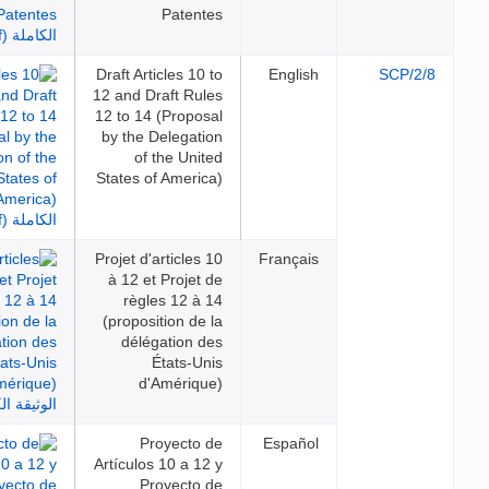
Patentes
Draft Articles 10 to
English
SC
12 and Draft Rules
12 to 14 (Proposal
by the Delegation
of the United
States of America)
Projet d'articles 10
Français
à 12 et Projet de
règles 12 à 14
(proposition de la
délégation des
États-Unis
d'Amérique)
Proyecto de
Español
Artículos 10 a 12 y
Proyecto de