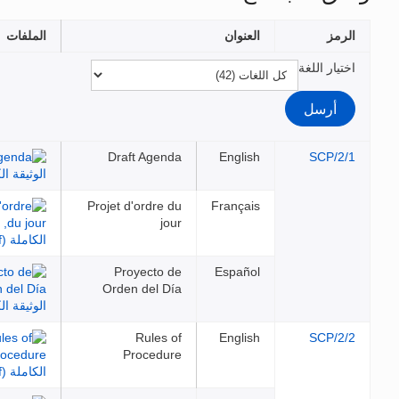
العنوان
الملفات
اللغة
Draft Agenda
English
SC
Projet d'ordre du
Français
jour
Proyecto de
Español
Orden del Día
Rules of
English
SC
Procedure