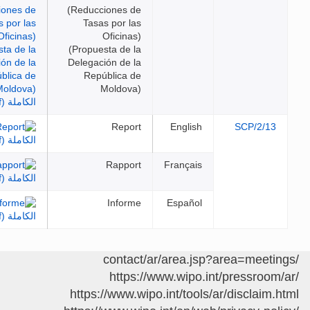
(Reducciones de
Tasas por las
Oficinas)
(Propuesta de la
Delegación de la
República de
Moldova)
Report
English
SCP
Rapport
Français
Informe
Español
https://www.wipo.int/pres
https://www.wipo.int/tools/ar/disc