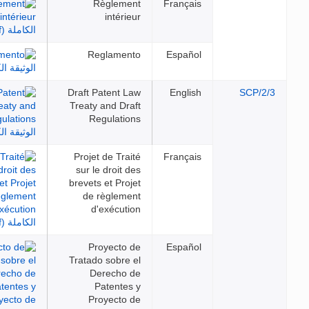
Règlement
Français
intérieur
Reglamento
Español
Draft Patent Law
English
SC
Treaty and Draft
Regulations
Projet de Traité
Français
sur le droit des
brevets et Projet
de règlement
d'exécution
Proyecto de
Español
Tratado sobre el
Derecho de
Patentes y
Proyecto de