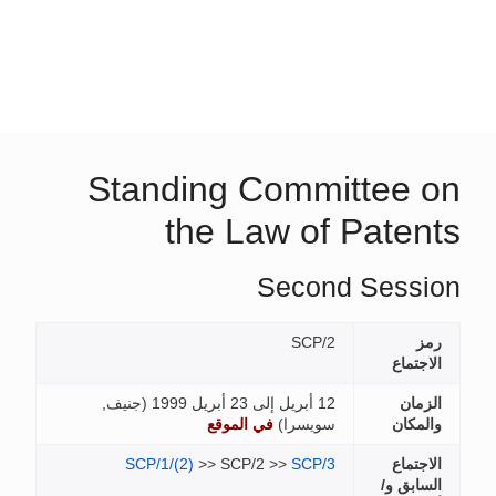
Standing Committe
the Law of Pat
Second Ses
SCP/2
ع
12 أبريل إلى 23 أبريل 1999 (
جنيف,
ن
سويسرا
)
في الموقع
ع
SCP/3
>> SCP/2 >>
SCP/1/(2)
 و/