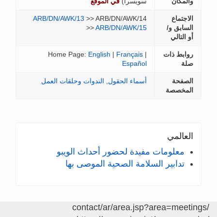
والمكان
سويسرا
)
في الموقع
الاجتماع
>> ARB/DN/AWK/14
ARB/DN/AWK/13
السابق و/
ARB/DN/AWK/15
>>
أو التالي
روابط ذات
|
Français
|
English
Home Page:
صلة
Español
الصفحة
أسماء الحقول
,
الندوات وحلقات العمل
المخصصة
العالمي
معلومات مفيدة لحضور أحداث الويبو
تدابير السلامة الصحية الموصى بها
/contact/ar/area.jsp?area=meetings