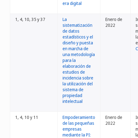
era digital
1, 4, 10, 35 y 37
La
Enero de
I
sistematización
2022
s
de datos
m
estadísticos y el
l
diseño y puesta
e
en marcha de
C
una metodología
para la
elaboración de
estudios de
incidencia sobre
la utilización del
sistema de
propiedad
intelectual
1, 4, 10 y 11
Empoderamiento
Enero de
I
de las pequeñas
2022
s
empresas
m
mediante la PI:
l