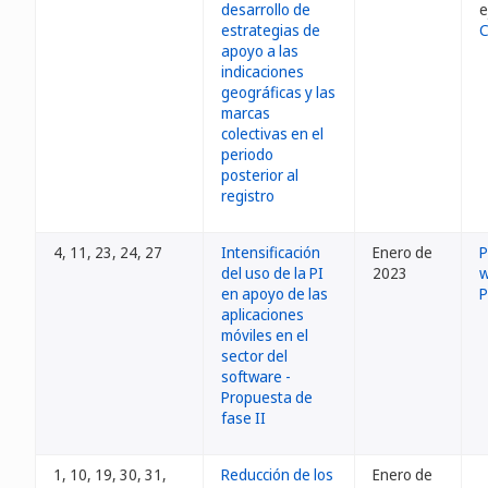
desarrollo de
e
estrategias de
C
apoyo a las
indicaciones
geográficas y las
marcas
colectivas en el
periodo
posterior al
registro
4, 11, 23, 24, 27
Intensificación
Enero de
P
del uso de la PI
2023
w
en apoyo de las
P
aplicaciones
móviles en el
sector del
software -
Propuesta de
fase II
1, 10, 19, 30, 31,
Reducción de los
Enero de