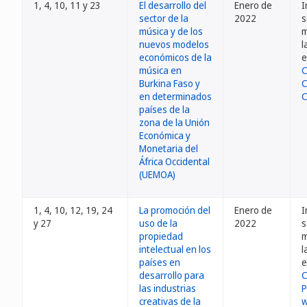
1, 4, 10, 11 y 23
El desarrollo del
Enero de
I
sector de la
2022
s
música y de los
m
nuevos modelos
l
económicos de la
e
música en
C
Burkina Faso y
C
en determinados
C
países de la
zona de la Unión
Económica y
Monetaria del
África Occidental
(UEMOA)
1, 4, 10, 12, 19, 24
La promoción del
Enero de
I
y 27
uso de la
2022
s
propiedad
m
intelectual en los
l
países en
e
desarrollo para
C
las industrias
P
creativas de la