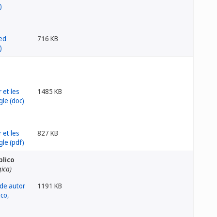
716 KB
1485 KB
827 KB
blico
ica)
1191 KB