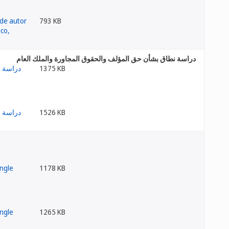
793 KB
دراسة نطاق بشأن حق المؤلف والحقوق المجاورة والملك العام
1375 KB
1526 KB
1178 KB
1265 KB