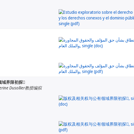
领域界限初探
ne Dusollier教授编拟