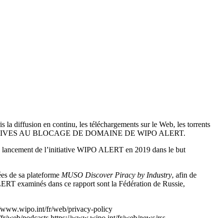
 la diffusion en continu, les téléchargements sur le Web, les torrents
ONNÉES RELATIVES AU BLOCAGE DE DOMAINE DE WIPO ALERT.
s le lancement de l’initiative WIPO ALERT en 2019 dans le but
ées de sa plateforme
MUSO Discover Piracy by Industry
, afin de
ALERT examinés dans ce rapport sont la Fédération de Russie,
//www.wipo.int/fr/web/privacy-policy
/fr/web/podcasts
https://www.wipo.int/fr/web/news/rss