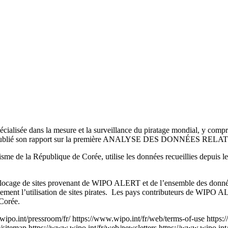
ialisée dans la mesure et la surveillance du piratage mondial, y compris
rippers) – a publié son rapport sur la première ANALYSE DES D
ourisme de la République de Corée, utilise les données recueillies depui
 blocage de sites provenant de WIPO ALERT et de l’ensemble des donn
ivement l’utilisation de sites pirates. Les pays contributeurs de WIPO 
 Corée.
wipo.int/pressroom/fr/
https://www.wipo.int/fr/web/terms-of-use
https:
/sitemap
https://www.wipo.int/fr/web/newsletters
https://www.wipo.int